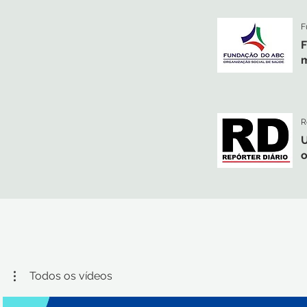
F
m
R
U
o
Todos os vídeos