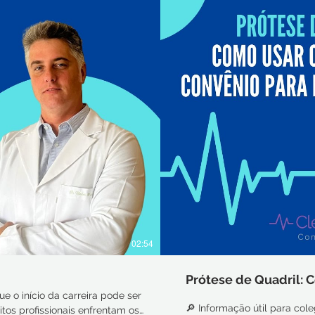
02:54
Prótese de Quadril: 
ue o início da carreira pode ser
🔎 Informação útil para col