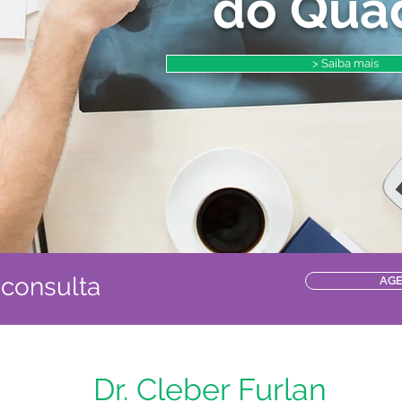
do Quad
> Saiba mais
 consulta
AG
Dr. Cleber Furlan