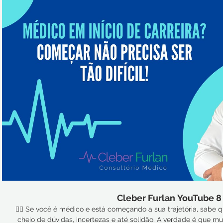
Reproduzir vídeo
Cleber Furlan YouTube 8
👨‍⚕️ Se você é médico e está começando a sua trajetória, sabe q
cheio de dúvidas, incertezas e até solidão. A verdade é que muitos profissionais enfrentam os