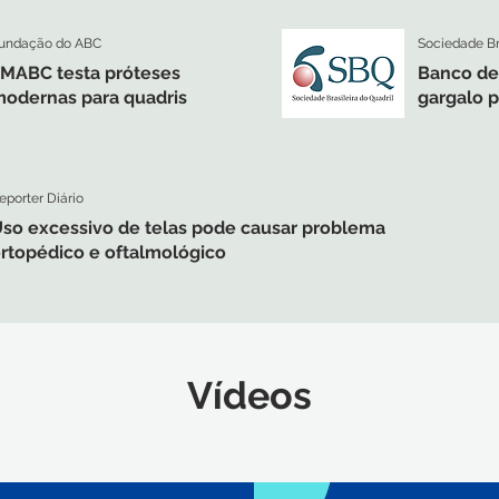
undação do ABC
Sociedade Bra
FMABC
testa
próteses
Banco de
odernas para quadris
gargalo p
eporter Diário
so excessivo de telas pode causar problema
rtopédico e oftalmol
ógico
Vídeos