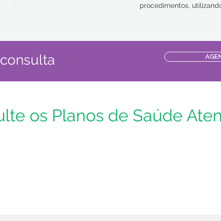
procedimentos, utilizand
ensando nisso,
atendimento e na autorizaçã
artilhar experiências reais,
quer revisar alguns pontos im
os do início da profissão. 📹
ainda mais sua prática médic
a caminhar junto nessa jornada.
inscrev
? Deixa aqui nos comentários —
consulta
AGE
lte os Planos de Saúde Ate