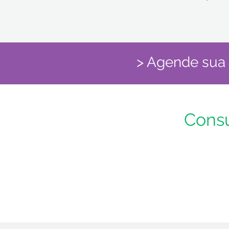
mesmos obstáculos — mas nem sempre encontram apoio para superá-los. 🎯 P
estamos preparando um projeto especial: um espaço para comp
responder dúvidas práticas e guiar os colegas médicos nos desafi
Neste vídeo, compartilho um pouco dessa ideia e convido você 
💬 Já passou por alguma dificuldade no começo da sua carreira
> Agende sua 
sua experiência pode inspirar outros colegas. 🔗 Acompanhe as novidades. Em breve, mais
informações!
Consu