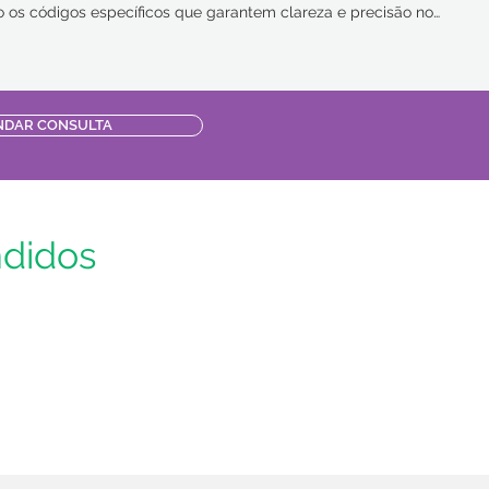
o os códigos específicos que garantem clareza e precisão no
o dos convênios. ⠀ Se você tem dúvidas sobre esse processo ou
portantes, este vídeo é para você. ⠀ 🎥 Assista agora e fortaleça
a. ⠀ Não esqueça de curtir, compartilhar com outros colegas e se
er no canal para mais conteúdos como este!
NDAR CONSULTA
ndidos